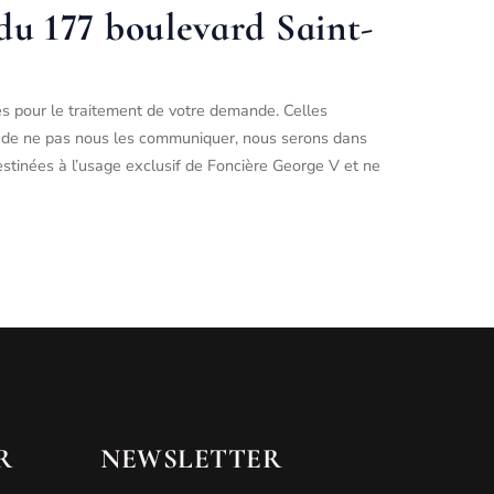
du 177 boulevard Saint-
ées pour le traitement de votre demande. Celles
ez de ne pas nous les communiquer, nous serons dans
destinées à l’usage exclusif de Foncière George V et ne
R
NEWSLETTER