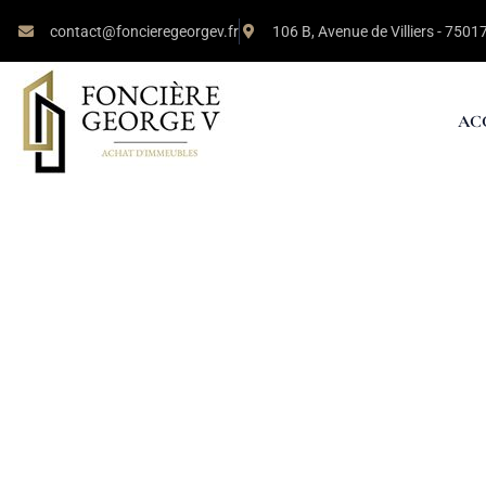
contact@foncieregeorgev.fr
106 B, Avenue de Villiers - 7501
AC
Achat Immeuble 1
boulevard Saint-G