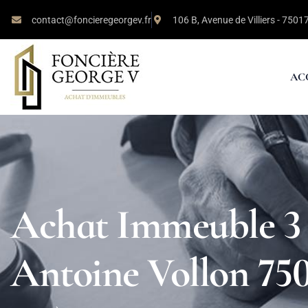
contact@foncieregeorgev.fr
106 B, Avenue de Villiers - 7501
AC
Achat Immeuble 3 
Antoine Vollon 750