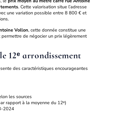
, le
prix moyen au mètre carré rue Antoine
rtements
. Cette valorisation situe l’adresse
ec une variation possible entre 8 800 € et
ions.
ntoine Vollon
, cette donnée constitue une
t permettre de négocier un prix légèrement
le 12ᵉ arrondissement
sente des caractéristiques encourageantes
lon les sources
par rapport à la moyenne du 12ᵉ)
23-2024