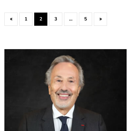
1
2
3
5
…