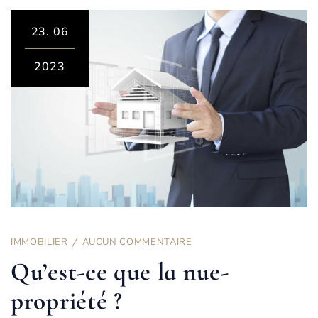
23.
06
2023
IMMOBILIER
AUCUN COMMENTAIRE
Qu’est-ce que la nue-
propriété ?