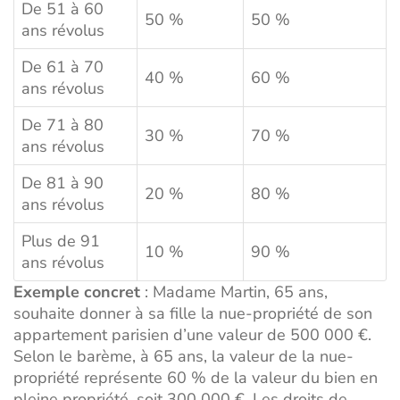
De 51 à 60
50 %
50 %
ans révolus
De 61 à 70
40 %
60 %
ans révolus
De 71 à 80
30 %
70 %
ans révolus
De 81 à 90
20 %
80 %
ans révolus
Plus de 91
10 %
90 %
ans révolus
Exemple concret
: Madame Martin, 65 ans,
souhaite donner à sa fille la nue-propriété de son
appartement parisien d’une valeur de 500 000 €.
Selon le barème, à 65 ans, la valeur de la nue-
propriété représente 60 % de la valeur du bien en
pleine propriété, soit 300 000 €. Les droits de