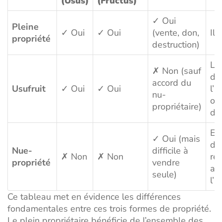
(Usus)
(Fructus)
✓ Oui
Pleine
✓ Oui
✓ Oui
(vente, don,
Ill
propriété
destruction)
Lim
✗ Non (sauf
de
accord du
Usufruit
✓ Oui
✓ Oui
l’u
nu-
ou
propriétaire)
dé
En
✓ Oui (mais
de
Nue-
difficile à
✗ Non
✗ Non
ré
propriété
vendre
av
seule)
l’u
Ce tableau met en évidence les différences
fondamentales entre ces trois formes de propriété.
Le plein propriétaire bénéficie de l’ensemble des