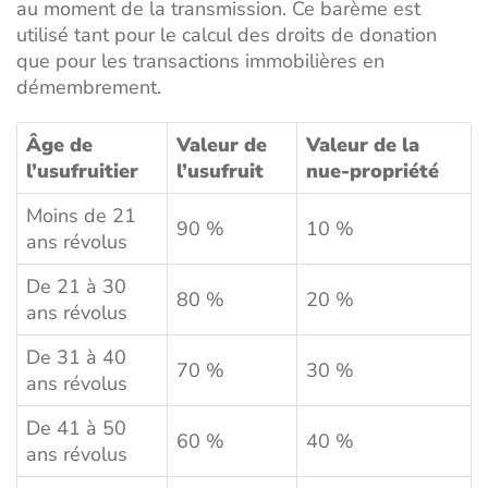
au moment de la transmission. Ce barème est
utilisé tant pour le calcul des droits de donation
que pour les transactions immobilières en
démembrement.
Âge de
Valeur de
Valeur de la
l’usufruitier
l’usufruit
nue-propriété
Moins de 21
90 %
10 %
ans révolus
De 21 à 30
80 %
20 %
ans révolus
De 31 à 40
70 %
30 %
ans révolus
De 41 à 50
60 %
40 %
ans révolus